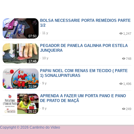
BOLSA NECESSARIE PORTA REMÉDIOS PARTE
1/2
· 11 y
1,247
07:50
PEGADOR DE PANELA GALINHA POR ESTELA
JUNQUEIRA
· 10 y
748
17:46
PAPAI NOEL COM RENAS EM TECIDO ( PARTE
1) SONALUPINTURAS
· 9 y
1,496
31:04
APRENDA A FAZER UM PORTA PANO E PANO
DE PRATO DE MAÇÃ
· 8 y
249
25:12
Copyright © 2026 Cantinho do Video